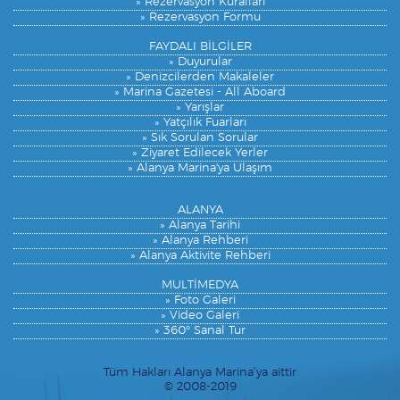
» Rezervasyon Kuralları
» Rezervasyon Formu
FAYDALI BİLGİLER
» Duyurular
» Denizcilerden Makaleler
» Marina Gazetesi - All Aboard
» Yarışlar
» Yatçılık Fuarları
» Sık Sorulan Sorular
» Ziyaret Edilecek Yerler
» Alanya Marina'ya Ulaşım
ALANYA
» Alanya Tarihi
» Alanya Rehberi
» Alanya Aktivite Rehberi
MULTİMEDYA
» Foto Galeri
» Video Galeri
» 360° Sanal Tur
Tüm Hakları Alanya Marina’ya aittir
© 2008-2019