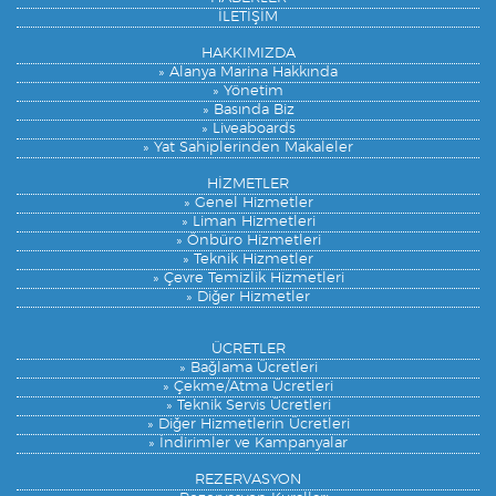
İLETİŞİM
HAKKIMIZDA
» Alanya Marina Hakkında
» Yönetim
» Basında Biz
» Liveaboards
» Yat Sahiplerinden Makaleler
HİZMETLER
» Genel Hizmetler
» Liman Hizmetleri
» Önbüro Hizmetleri
» Teknik Hizmetler
» Çevre Temizlik Hizmetleri
» Diğer Hizmetler
ÜCRETLER
» Bağlama Ücretleri
» Çekme/Atma Ücretleri
» Teknik Servis Ücretleri
» Diğer Hizmetlerin Ücretleri
» İndirimler ve Kampanyalar
REZERVASYON