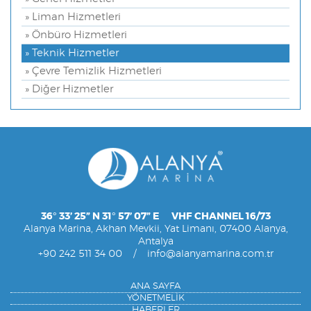
» Liman Hizmetleri
» Önbüro Hizmetleri
» Teknik Hizmetler
» Çevre Temizlik Hizmetleri
» Diğer Hizmetler
36° 33’ 25” N 31° 57’ 07” E VHF CHANNEL 16/73
Alanya Marina, Akhan Mevkii, Yat Limanı, 07400 Alanya,
Antalya
+90 242 511 34 00
/
info@alanyamarina.com.tr
ANA SAYFA
YÖNETMELİK
HABERLER