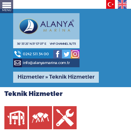
36° 33’ 25” N 31° 57’ 07” E VHF CHANNEL 16/73
0242 511 34 00
info@alanyamarina.com.tr
Hizmetler » Teknik Hizmetler
Teknik Hizmetler