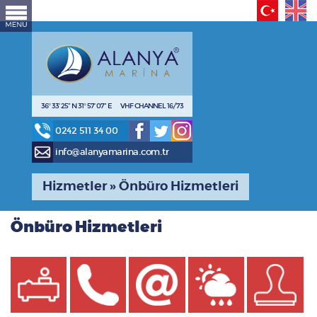
36° 33’ 25” N 31° 57’ 07” E VHF CHANNEL 16/73
0242 511 34 00
info@alanyamarina.com.tr
Hizmetler » Önbüro Hizmetleri
Önbüro Hizmetleri