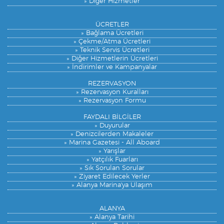
» Diğer Hizmetler
ÜCRETLER
» Bağlama Ücretleri
» Çekme/Atma Ücretleri
» Teknik Servis Ücretleri
» Diğer Hizmetlerin Ücretleri
» İndirimler ve Kampanyalar
REZERVASYON
» Rezervasyon Kuralları
» Rezervasyon Formu
FAYDALI BİLGİLER
» Duyurular
» Denizcilerden Makaleler
» Marina Gazetesi - All Aboard
» Yarışlar
» Yatçılık Fuarları
» Sık Sorulan Sorular
» Ziyaret Edilecek Yerler
» Alanya Marina'ya Ulaşım
ALANYA
» Alanya Tarihi