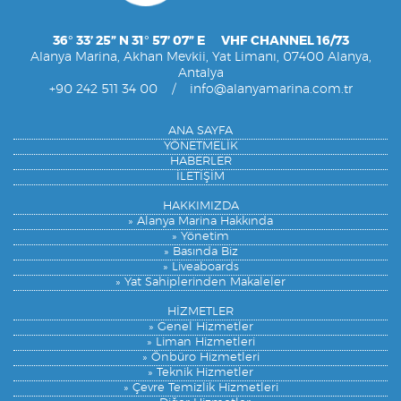
36° 33’ 25” N 31° 57’ 07” E VHF CHANNEL 16/73
Alanya Marina, Akhan Mevkii, Yat Limanı, 07400 Alanya,
Antalya
+90 242 511 34 00
/
info@alanyamarina.com.tr
ANA SAYFA
YÖNETMELİK
HABERLER
İLETİŞİM
HAKKIMIZDA
» Alanya Marina Hakkında
» Yönetim
» Basında Biz
» Liveaboards
» Yat Sahiplerinden Makaleler
HİZMETLER
» Genel Hizmetler
» Liman Hizmetleri
» Önbüro Hizmetleri
» Teknik Hizmetler
» Çevre Temizlik Hizmetleri