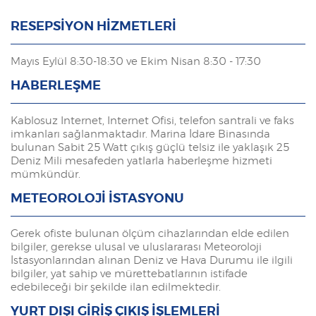
RESEPSİYON HİZMETLERİ
Mayıs Eylül 8:30-18:30 ve Ekim Nisan 8:30 - 17:30
HABERLEŞME
Kablosuz Internet, Internet Ofisi, telefon santrali ve faks
imkanları sağlanmaktadır. Marina İdare Binasında
bulunan Sabit 25 Watt çıkış güçlü telsiz ile yaklaşık 25
Deniz Mili mesafeden yatlarla haberleşme hizmeti
mümkündür.
METEOROLOJİ İSTASYONU
Gerek ofiste bulunan ölçüm cihazlarından elde edilen
bilgiler, gerekse ulusal ve uluslararası Meteoroloji
İstasyonlarından alınan Deniz ve Hava Durumu ile ilgili
bilgiler, yat sahip ve mürettebatlarının istifade
edebileceği bir şekilde ilan edilmektedir.
YURT DIŞI GİRİŞ ÇIKIŞ İŞLEMLERİ