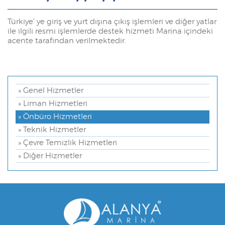
Türkiye' ye giriş ve yurt dışına çıkış işlemleri ve diğer yatlar
ile ilgili resmi işlemlerde destek hizmeti Marina içindeki
acente tarafından verilmektedir.
» Genel Hizmetler
» Liman Hizmetleri
» Önbüro Hizmetleri
» Teknik Hizmetler
» Çevre Temizlik Hizmetleri
» Diğer Hizmetler