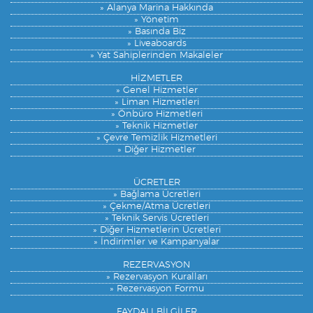
» Alanya Marina Hakkında
» Yönetim
» Basında Biz
» Liveaboards
» Yat Sahiplerinden Makaleler
HİZMETLER
» Genel Hizmetler
» Liman Hizmetleri
» Önbüro Hizmetleri
» Teknik Hizmetler
» Çevre Temizlik Hizmetleri
» Diğer Hizmetler
ÜCRETLER
» Bağlama Ücretleri
» Çekme/Atma Ücretleri
» Teknik Servis Ücretleri
» Diğer Hizmetlerin Ücretleri
» İndirimler ve Kampanyalar
REZERVASYON
» Rezervasyon Kuralları
» Rezervasyon Formu
FAYDALI BİLGİLER